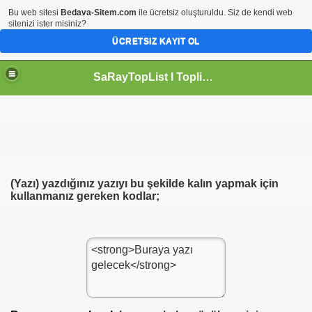
Bu web sitesi
Bedava-Sitem.com
ile ücretsiz oluşturuldu. Siz de kendi web
sitenizi ister misiniz?
ÜCRETSIZ KAYIT OL
SaRayTopList I Toplist I Site Ekle I Google Site Kaydet I Hit Kazan
(Yazı)
yazdığınız yazıyı bu şekilde kalın yapmak için
kullanmanız gereken kodlar;