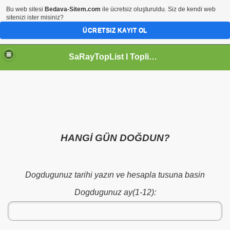
Bu web sitesi
Bedava-Sitem.com
ile ücretsiz oluşturuldu. Siz de kendi web
sitenizi ister misiniz?
ÜCRETSIZ KAYIT OL
SaRayTopList I Toplist I Site Ekle I Google Site Kaydet I Hit Kazan
HANGİ GÜN DOĞDUN?
Dogdugunuz tarihi yazın ve hesapla tusuna basin
Dogdugunuz ay(1-12):