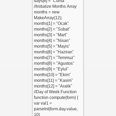
Kodu
u