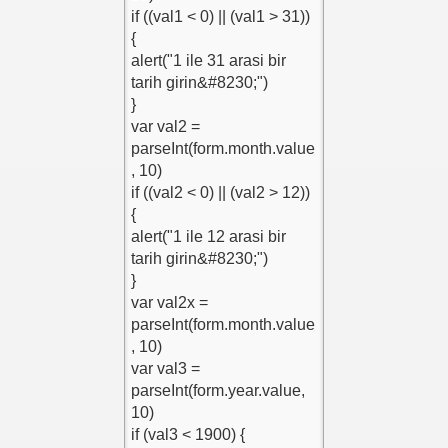
jını Engelleme
encere Kodu