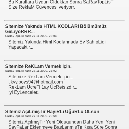
Bu Kurallara Uygun Olduktan Sonra SaRayTopLisT
Size ReklaM Güvencesi veriyorr.
Sitemize Yakında HTML KODLARI Bölümümüz
GeLiyoRRR...
SaRayTopLisT tarih
27.11.2009, 23:04
Sitemiz Yakında Html Kodlarınada Ev SahipLiqi
Yapacaktır...
Sitemize ReKLam Vermek İçin.
SaRayTopLisT tarih
27.11.2009, 23:02
Sitemize RekLam Vermek İçin...
tikyy.boys94@hotmail.com
RekLam ÜcreTi 1ay ÜcRetsizdir...
İyi EyLenceler...
Sitemiz AçıLmışTır HayıRLı UğuRLu OLsun
SaRayTopLisT tarih
27.11.2009, 22:58
Sitemiz AçılmışTır Yeni Olduqundan Daha Yeni Yeni
SayFaLar Eklenmeye BaşLanmışTır Kısa Süre Sonra