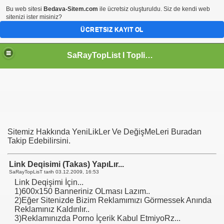
Bu web sitesi
Bedava-Sitem.com
ile ücretsiz oluşturuldu. Siz de kendi web
sitenizi ister misiniz?
ÜCRETSIZ KAYIT OL
SaRayTopList I Toplist I Site Ekle I Google Site Kaydet I Hit Kazan
Sitemiz Hakkında YeniLikLer Ve DeğişMeLeri Buradan
Takip Edebilirsini.
Link Deqisimi (Takas) YapıLır...
SaRayTopLisT tarih
03.12.2009, 16:53
Link Deqişimi İçin...
1)600x150 Banneriniz OLması Lazım..
2)Eğer Sitenizde Bizim Reklamımızı Görmessek Anında
Reklamınız Kaldırılır..
3)Reklamınızda Porno İçerik Kabul EtmiyoRz...